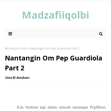
Madzafiiqolbi
Beranda
Bola
Nantangin Om Pep Guardiola Part 2
Nantangin Om Pep Guardiola
Part 2
Una El-Anshari
Kita bertemu lagi dalam episode nantangin PepMessi,