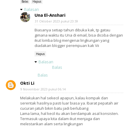
Balas
Hapus
Balasan
Una El-Anshari
31 Oktober 2023 pukul 23.59
Biasanya setiap tahun dibuka kak, tp gatau
gimana waktu itu Una di email, bisa dicoba dengan
ikut lomba blog mengenai lingkungan yang
diadakan blogger perempuan kak Vii
Hapus
Balasan
Balas
Balas
Okti Li
9 November 2023 pukul 06.14
Melakukan hal sekecil apapun, kalau kompak dan
serentak hasilnya pasti luar biasa ya. Ibarat pepatah air
cucuran jatuh bikin batu jadi berlubang
Lama lama, hal kecil itu akan berdampak asal konsisten.
Termasuk upaya kita dalam ikut menjaga dan
melestarikan alam serta lingkungan