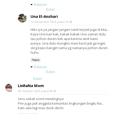
Balasan
Balas
Una El-Anshari
12 November 2023 pukul 19.58
Hiks iya ya jangan jangan nanti terjadi juga di kita...
Kaya Una kan kak, kakak kakak Una zaman dulu
tau pohon duren kek apa karena atok kami
punya. Una dulu mungkin masi kecil jadi ga inget,
skrg kepo banget sama yg namanya pohon duren
huhu
Hapus
Balasan
Balas
Balas
LinRaNa Mom
30 Oktober 2023 pukul 09.40
Seru sekali zoom meetingnya
Pen juga jadi anggota komunitas lingkungan begitu Na...
Kalo ada lagi mau dunk diinfo