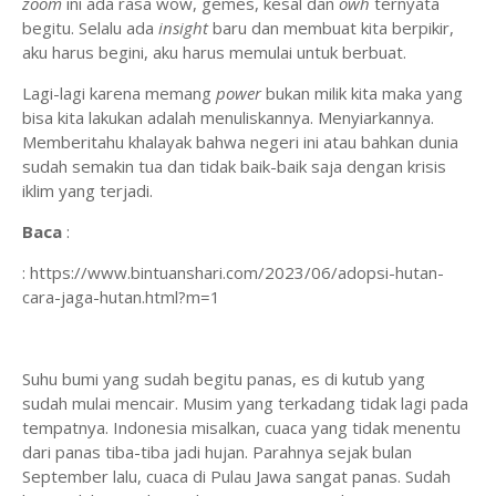
zoom
ini ada rasa wow, gemes, kesal dan
owh
ternyata
begitu. Selalu ada
insight
baru dan membuat kita berpikir,
aku harus begini, aku harus memulai untuk berbuat.
Lagi-lagi karena memang
power
bukan milik kita maka yang
bisa kita lakukan adalah menuliskannya. Menyiarkannya.
Memberitahu khalayak bahwa negeri ini atau bahkan dunia
sudah semakin tua dan tidak baik-baik saja dengan krisis
iklim yang terjadi.
Baca
:
: https://www.bintuanshari.com/2023/06/adopsi-hutan-
cara-jaga-hutan.html?m=1
Suhu bumi yang sudah begitu panas, es di kutub yang
sudah mulai mencair. Musim yang terkadang tidak lagi pada
tempatnya. Indonesia misalkan, cuaca yang tidak menentu
dari panas tiba-tiba jadi hujan. Parahnya sejak bulan
September lalu, cuaca di Pulau Jawa sangat panas. Sudah