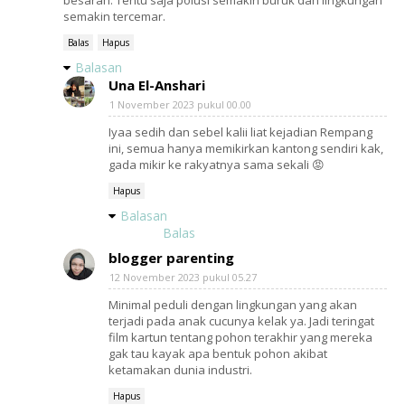
besaran. Tentu saja polusi semakin buruk dan lingkungan
semakin tercemar.
Balas
Hapus
Balasan
Una El-Anshari
1 November 2023 pukul 00.00
Iyaa sedih dan sebel kalii liat kejadian Rempang
ini, semua hanya memikirkan kantong sendiri kak,
gada mikir ke rakyatnya sama sekali 😡
Hapus
Balasan
Balas
blogger parenting
12 November 2023 pukul 05.27
Minimal peduli dengan lingkungan yang akan
terjadi pada anak cucunya kelak ya. Jadi teringat
film kartun tentang pohon terakhir yang mereka
gak tau kayak apa bentuk pohon akibat
ketamakan dunia industri.
Hapus