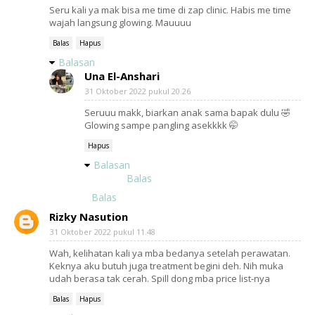
Seru kali ya mak bisa me time di zap clinic. Habis me time
wajah langsung glowing. Mauuuu
Balas
Hapus
Balasan
Una El-Anshari
31 Oktober 2022 pukul 20.26
Seruuu makk, biarkan anak sama bapak dulu 🤣
Glowing sampe pangling asekkkk 🤭
Hapus
Balasan
Balas
Balas
Rizky Nasution
31 Oktober 2022 pukul 11.48
Wah, kelihatan kali ya mba bedanya setelah perawatan.
Keknya aku butuh juga treatment begini deh. Nih muka
udah berasa tak cerah. Spill dong mba price list-nya
Balas
Hapus