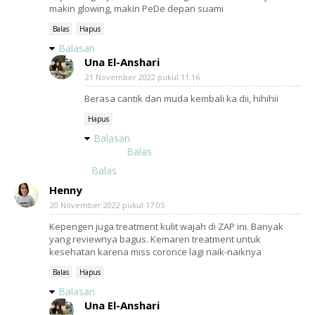
makin glowing, makin PeDe depan suami
Balas
Hapus
Balasan
Una El-Anshari
21 November 2022 pukul 11.16
Berasa cantik dan muda kembali ka dii, hihihii
Hapus
Balasan
Balas
Balas
Henny
20 November 2022 pukul 17.05
Kepengen juga treatment kulit wajah di ZAP ini. Banyak
yang reviewnya bagus. Kemaren treatment untuk
kesehatan karena miss coronce lagi naik-naiknya
Balas
Hapus
Balasan
Una El-Anshari