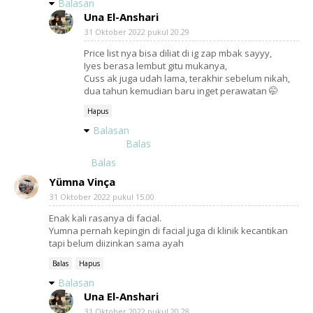
Balasan
Una El-Anshari
31 Oktober 2022 pukul 20.29
Price list nya bisa diliat di ig zap mbak sayyy,
Iyes berasa lembut gitu mukanya,
Cuss ak juga udah lama, terakhir sebelum nikah,
dua tahun kemudian baru inget perawatan 🤭
Hapus
Balasan
Balas
Balas
Yümna Vinça
31 Oktober 2022 pukul 15.00
Enak kali rasanya di facial.
Yumna pernah kepingin di facial juga di klinik kecantikan
tapi belum diizinkan sama ayah
Balas
Hapus
Balasan
Una El-Anshari
31 Oktober 2022 pukul 20.28