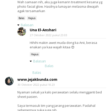
Wah samaan nih, aku juga kemarin treatment kesana yg
photo facial glow. Hasilnya lumayan melasma diwajah
agak tersamarkan
Balas
Hapus
Balasan
Una El-Anshari
27 Oktober 2022 pukul 23.03
Hihihi makin awet muda dong ka Anii, berasa
enakan ya kaa wajah kitaa 😍
Hapus
Balasan
Balas
Balas
www.jejakbunda.com
30 Oktober 2022 pukul 10.23
Nyaman sekali ya kalo perawatan selalu mengganti bed
sheet pasien.
Saya termasuk tim yang jarang perawatan. Padahal
sebenernya suka juga sih.