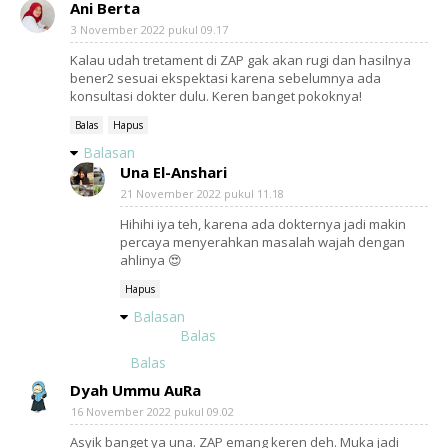
Ani Berta
3 November 2022 pukul 09.17
Kalau udah tretament di ZAP gak akan rugi dan hasilnya
bener2 sesuai ekspektasi karena sebelumnya ada
konsultasi dokter dulu. Keren banget pokoknya!
Balas
Hapus
Balasan
Una El-Anshari
21 November 2022 pukul 11.18
Hihihi iya teh, karena ada dokternya jadi makin
percaya menyerahkan masalah wajah dengan
ahlinya 😍
Hapus
Balasan
Balas
Balas
Dyah Ummu AuRa
16 November 2022 pukul 09.02
Asyik banget ya una. ZAP emang keren deh. Muka jadi