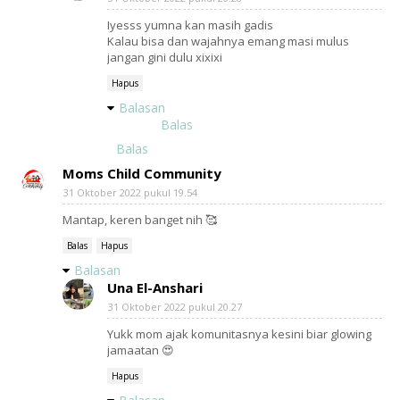
Iyesss yumna kan masih gadis
Kalau bisa dan wajahnya emang masi mulus
jangan gini dulu xixixi
Hapus
Balasan
Balas
Balas
Moms Child Community
31 Oktober 2022 pukul 19.54
Mantap, keren banget nih 🥰
Balas
Hapus
Balasan
Una El-Anshari
31 Oktober 2022 pukul 20.27
Yukk mom ajak komunitasnya kesini biar glowing
jamaatan 😍
Hapus