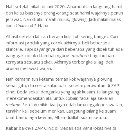
Nah setelah nikah di juni 2020, Alhamdulillah langsung hamil
dan kalau biasanya orang-orang saat hamil wajahnya penuh
jerawat. Nah di aku malah mulus, glowing. Jadi makin malas
kan
skinker
tuh? Haha
Alhasil setelah lahiran berasa kulit tuh kering banget. Cari
informasi produk yang cocok akhirnya beli beberapa
skincare. Tapi sayangnya dari beberapa yang dibeli tuh ada
yang gak cocok ditambah ngurus
newborn
bagi ibu baru
ternyata sesuatu sekali. Akhirnya terbengkalai lagi deh
urusan merawat wajah.
Nah kemarin tuh ketemu teman kok wajahnya glowing
sehat gitu, dia cerita kalau baru selesai perawatan di ZAP
clinic. Beda sekali denganku yang agak kusam. Ia langsung
merekomendasikan aku untuk cobain facial aja sekalian
metime.
Setelah mikir, iya juga udah lama nggak perawatan,
terakhir kali sebelum menikah. Langsung bilang ke suami
buat bantu jaga keenan, Alhamdulillah suami setuju.
Kabar baiknya ZAP Clinic di Medan ada yang lokasinya di