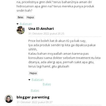
na, pricelistnya gmn dek? terus bahan2nya aman dri
hidrocuinon apa gmn na? terus mereka punya produk
sndiri kah?
Balas
Hapus
Balasan
Una El-Anshari
31 Oktober 2022 pukul 20.25
Price list boleh liat di akun IG ya kak say,
Iya ada produk sendiri tp kita ga dipaksa pakai
sihhh,
Kalau bahan insyaallah aman karena pas
konsultasi sama dokter sebelum treatment itu kita
ditanya, ada alergi apa, pernah sakit apa gitu,
terus lagi hamil, gitu gitulaah
Hapus
Balasan
Balas
Balas
blogger parenting
31 Oktober 2022 pukul 09.37